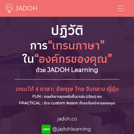
JADOH
ปฏิวัติ
“
”
การ
เทรนภาษา
“
”
ใน
องค์กรของคุณ
JADOH Learning
ด้วย
เทรนได้ 4 ภาษา: อังกฤษ ไทย จีนกลาง ญี่ปุ่น
FUN
: จนพนักงานคุณหยิบขึ้นมาเล่น (เรียน) เอง
PRACTICAL
custom lesson
: ด้วย
ที่ตรงกับหน้างานของคุณ
jadoh.co
@jadohlearning